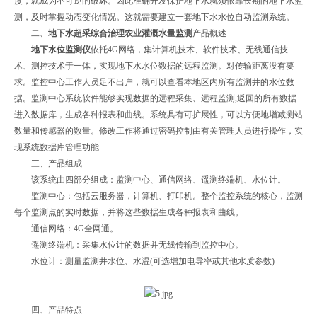
度，就成为不可逆的破坏。因此准确开发保护地下水就须依靠长期的地下水监
测，及时掌握动态变化情况。这就需要建立一套地下水水位自动监测系统。
二、
地下水超采综合治理农业灌溉水量监测
产品概述
地下水位监测仪
依托4G网络，集计算机技术、软件技术、无线通信技
术、测控技术于一体，实现地下水水位数据的远程监测。对传输距离没有要
求。监控中心工作人员足不出户，就可以查看本地区内所有监测井的水位数
据。监测中心系统软件能够实现数据的远程采集、远程监测,返回的所有数据
进入数据库，生成各种报表和曲线。系统具有可扩展性，可以方便地增减测站
数量和传感器的数量。修改工作将通过密码控制由有关管理人员进行操作，实
现系统数据库管理功能
三、产品组成
该系统由四部分组成：监测中心、通信网络、遥测终端机、水位计。
监测中心：包括云服务器，计算机、打印机。整个监控系统的核心，监测
每个监测点的实时数据，并将这些数据生成各种报表和曲线。
通信网络：4G全网通。
遥测终端机：采集水位计的数据并无线传输到监控中心。
水位计：测量监测井水位、水温(可选增加电导率或其他水质参数)
四、产品特点