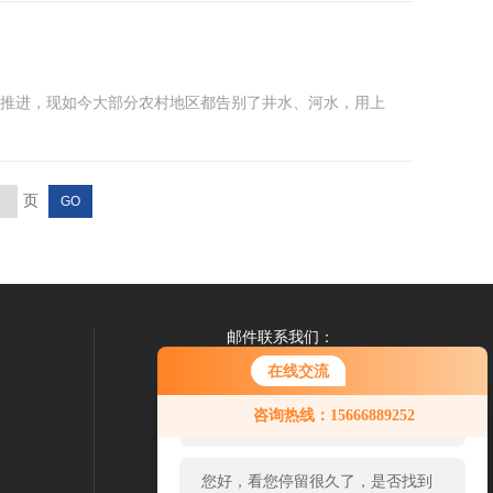
不断推进，现如今大部分农村地区都告别了井水、河水，用上
页
邮件联系我们：
1769283299@qq.com
在线交流
您好！欢迎前来咨询，很高兴为您
咨询热线：15666889252
服务，请问您要咨询什么问题呢？
您好，看您停留很久了，是否找到