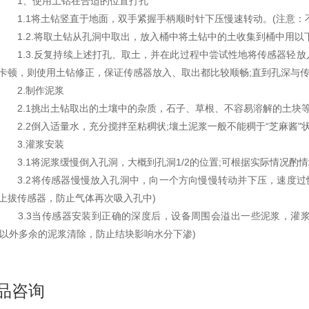
1、使用土钻在合适的位置打孔
1.1将土钻竖直于地面，双手紧握手柄顺时针下压慢速转动。(注意：
1.2.将取土钻从孔洞中取出，放入桶中将土钻中的土收集到桶中用以下
1.3.反复持续上述打孔、取土，并在此过程中尝试性地将传感器轻放入
卡顿，则使用土钻修正，保证传感器放入、取出都比较顺畅;直到孔深与
2.制作泥浆
2.1挑出土钻取出的土壤中的杂质，石子、草根、不容易溶解的土块
2.2倒入适量水，充分搅拌至粘稠状;壤土泥浆一般不能稠于“芝麻酱"状
3.灌浆安装
3.1将泥浆缓慢倒入孔洞，大概到孔洞1/2的位置;可根据实际情况酌
3.2将传感器慢慢放入孔洞中，向一个方向慢慢转动并下压，速度过快
上拔传感器，防止气体再次吸入孔中)
3.3当传感器安装到正确的深度后，设备周围会溢出一些泥浆，灌浆完
M以外多余的泥浆清除，防止结块影响水分下渗)
品咨询