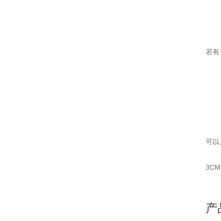
若有
可以
3C
产