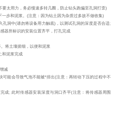
不要太用力，务必慢速多转几圈，防止钻头跑偏至孔洞打歪)
一步和泥浆。(注意：因为钻土因为杂质过多故不做收集)
孔洞中(请勿将设备用力触底)，以测试孔洞的深度是否合适;
传感器所标识的安装位置齐平，打孔完成
等。将土壤搓细，以便和泥浆
;和泥浆完成
情增减
可能会导致气泡不能被*排出(注意：再转动下压的过程中不
成; 此时传感器安装深度与洞口齐平(注意：将传感器周围