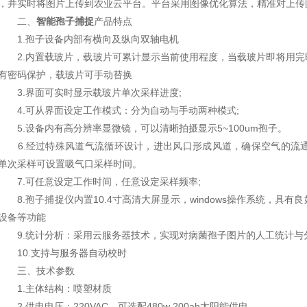
，并实时将图片上传到农业云平台。平台采用图像优化算法，精准对上传
二、
智能孢子捕捉
产品特点
1.孢子设备内部有横向及纵向双轴电机
2.内置载玻片，载玻片可累计显示当前使用程度，当载玻片即将用完
有密码保护，载玻片可手动替换
3.界面可实时显示载玻片单次采样进度;
4.可从界面设定工作模式：分为自动与手动两种模式;
5.设备内有高分辨率显微镜，可以清晰拍摄显示5~100um孢子。
6.经过特殊风道气流循环设计，进出风口形成风道，确保空气的流通
单次采样可设置吸气口采样时间。
7.可任意设定工作时间，任意设定采样频率;
8.孢子捕捉仪内置10.4寸高清大屏显示，windows操作系统，具
设备等功能
9.统计分析：采用云服务器技术，实现对病菌孢子图片的人工统计与
10.支持与服务器自动校时
三、技术参数
1.主体结构：喷塑材质
2.供电电压：220VAC，可选配480w 200ah太阳能供电