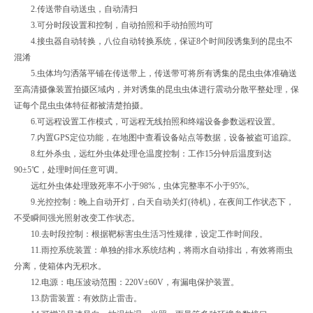
2.传送带自动送虫，自动清扫
3.可分时段设置和控制，自动拍照和手动拍照均可
4.接虫器自动转换，八位自动转换系统，保证8个时间段诱集到的昆虫不
混淆
5.虫体均匀洒落平铺在传送带上，传送带可将所有诱集的昆虫虫体准确送
至高清摄像装置拍摄区域内，并对诱集的昆虫虫体进行震动分散平整处理，保
证每个昆虫虫体特征都被清楚拍摄。
6.可远程设置工作模式，可远程无线拍照和终端设备参数远程设置。
7.内置GPS定位功能，在地图中查看设备站点等数据，设备被盗可追踪。
8.红外杀虫，远红外虫体处理仓温度控制：工作15分钟后温度到达
90±5℃，处理时间任意可调。
远红外虫体处理致死率不小于98%，虫体完整率不小于95%。
9.光控控制：晚上自动开灯，白天自动关灯(待机)，在夜间工作状态下，
不受瞬间强光照射改变工作状态。
10.去时段控制：根据靶标害虫生活习性规律，设定工作时间段。
11.雨控系统装置：单独的排水系统结构，将雨水自动排出，有效将雨虫
分离，使箱体内无积水。
12.电源：电压波动范围：220V±60V，有漏电保护装置。
13.防雷装置：有效防止雷击。