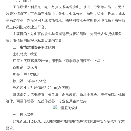
一、产品简介
工作原理：利用光、电、数控技术实现诱虫、杀虫、分装等功能。在无人
监管的情况下，可自动完成诱虫，杀虫，虫体分散，拍照，运输，收集，排水
等系统作业，然后利用无线传输技术、物联网技术并实时将环境气象和虫害情
况上传到指定农业云平台。
主要目的：对虫害的发生与发展进行分析和预测，为现代农业提供服务，
满足虫情预测预报及标本采集的需要。
二、
虫情监测设备
主体结构
主机材质：喷塑
底座：底座高度320mm，用于防止雨季雨水倒灌至中控箱中
百叶窗：防鸟兽
屏幕：10.1寸触屏
接虫器：8位自动转仓
整机尺寸：710*600*2120mm(含底座)
组成部分：诱虫装置、撞击屏、杀虫装置、高清摄像头、主控系统、机械
组件、雨雪传感器、光感传感器、专业金属箱体框架
三、技术参数
1.满足GB/T 24689.1-2009植物保护机械虫情测报灯标准中安全要求和技术
要求。