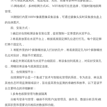
14.可增设风速风向、地温地湿、光照、雨量等多种环境参数接口。
15.网络模式：多种联网方式4G、WIFI有线可任意选择，可随时随地联网
管理。
16测报灯内置1600W像素图像采集设备，可通过摄像头实时采集接虫盘上
的虫体图片。
四、安装方式：
1.确定好虫情检测设备安装位置，提前预制一定厚度的水泥平台。
2.将底座放置在水泥平台上，根据底座固定脚孔位进行打孔。每个固定脚
打两个固定孔，
3. 将配件里的8个膨胀螺丝嵌入打好的孔中，将底座固定孔与8个膨胀螺丝
孔位对应好，用扳手拧紧固定。
4.确定并测试底座与水泥平台稳固后，将设备抬到底座上，对应好安装孔
位，用螺丝将设备与底座固定连接。
五、虫情测报平台：
虫情测报平台是一个集成了技术与智能化管理的系统，专为农业、林业及
其他生态环境监测领域设计，旨在提高害虫监测的准确性和效率。以下是该平
台主要特点的详细解析：
1.多角色权限管理与数据隔离
分账号登录与管理：确保不同用户(如管理员、操作员、数据分析员等)根
据其职责和需要访问相应的数据和功能。