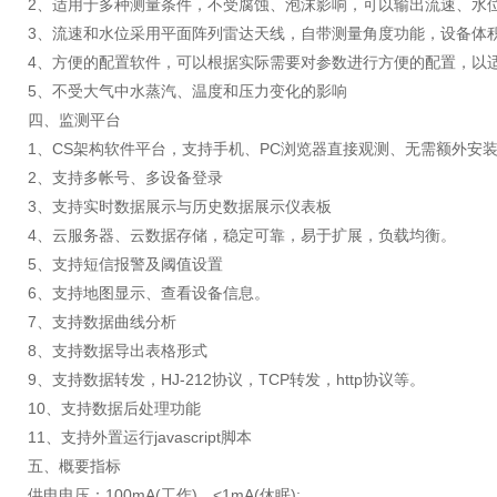
2、适用于多种测量条件，不受腐蚀、泡沫影响，可以输出流速、水
3、流速和水位采用平面阵列雷达天线，自带测量角度功能，设备体
4、方便的配置软件，可以根据实际需要对参数进行方便的配置，以
5、不受大气中水蒸汽、温度和压力变化的影响
四、监测平台
1、CS架构软件平台，支持手机、PC浏览器直接观测、无需额外安
2、支持多帐号、多设备登录
3、支持实时数据展示与历史数据展示仪表板
4、云服务器、云数据存储，稳定可靠，易于扩展，负载均衡。
5、支持短信报警及阈值设置
6、支持地图显示、查看设备信息。
7、支持数据曲线分析
8、支持数据导出表格形式
9、支持数据转发，HJ-212协议，TCP转发，http协议等。
10、支持数据后处理功能
11、支持外置运行javascript脚本
五、概要指标
供电电压：100mA(工作)，<1mA(休眠);