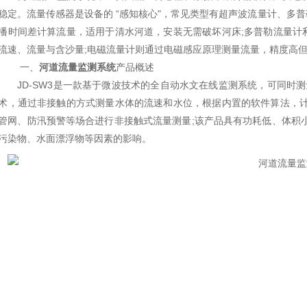
稳定。流量传感器是设备的 “感知核心"，常见类型有超声波流量计、多
播时间差计算流量，适用于清水河道，安装无需破坏河床;多普勒流量计
流速、流量与含沙量;电磁流量计则通过电磁感应原理测量流量，精度高
一、
河道流量监测系统
产品概述
JD-SW3是一款基于微波技术的全自动水文在线监测系统，可同时测
术，通过非接触的方式测量水体的流速和水位，根据内置的软件算法，计
管网、防汛预警等场合进行非接触式流量测量;该产品具有功耗低、体积
污染物、水面漂浮物等因素的影响。