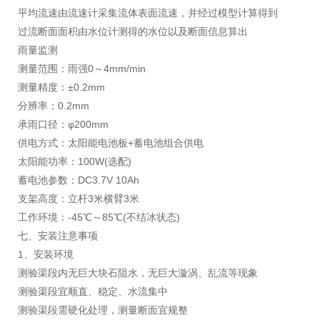
平均流速由流速计采集流体表面流速，并经过模型计算得到
过流断面面积由水位计测得的水位以及断面信息算出
雨量监测
测量范围：雨强0～4mm/min
测量精度：±0.2mm
分辨率：0.2mm
承雨口径：φ200mm
供电方式：太阳能电池板+蓄电池组合供电
太阳能功率：100W(选配)
蓄电池参数：DC3.7V 10Ah
支架高度：立杆3米横臂3米
工作环境：-45℃～85℃(不结冰状态)
七、安装注意事项
1、安装环境
测验渠段内无巨大块石阻水，无巨大漩涡、乱流等现象
测验渠段宜顺直、稳定、水流集中
测验渠段需硬化处理，测量断面宜规整