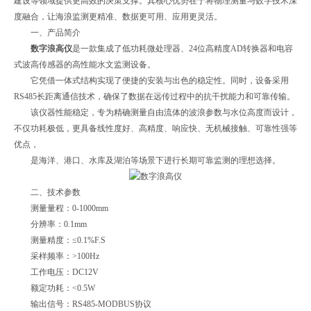
建设等领域提供更高效的决策支撑。其核心优势在于将物理测量与数字技术深
度融合，让海浪监测更精准、数据更可用、应用更灵活。
一、产品简介
数字浪高仪
是一款集成了低功耗微处理器、24位高精度AD转换器和电容
式波高传感器的高性能水文监测设备。
它凭借一体式结构实现了便捷的安装与出色的稳定性。同时，设备采用
RS485长距离通信技术，确保了数据在远传过程中的抗干扰能力和可靠传输。
该仪器性能稳定，专为精确测量自由流体的波浪参数与水位高度而设计，
不仅功耗极低，更具备线性度好、高精度、响应快、无机械接触、可靠性强等
优点，
是海洋、港口、水库及湖泊等场景下进行长期可靠监测的理想选择。
二、技术参数
测量量程：0-1000mm
分辨率：0.1mm
测量精度：≤0.1%F.S
采样频率：>100Hz
工作电压：DC12V
额定功耗：<0.5W
输出信号：RS485-MODBUS协议