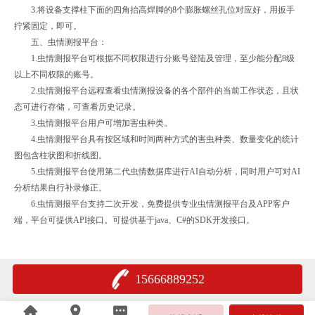
3.将设备支撑柱下面的四角抬高焊脚的8个膨胀螺丝孔位对应好，用扳手
拧紧固定，即可。
五、虫情测报平台：
1.虫情测报平台可根据不同权限进行分账号登陆及管理，至少能分配8级
以上不同权限的账号。
2.虫情测报平台远程查看虫情测报设备的各个部件的当前工作状态，且状
态可进行存储，可查看历史记录。
3.虫情测报平台用户可增加害虫种类。
4.虫情测报平台具有按区域和时间两种方式的害虫种类、数量变化的统计
图包含柱状图和折线图。
5.虫情测报平台使用第二代虫情数据库进行AI自动分析，同时用户可对AI
分析结果自行补录修正。
6.虫情测报平台支持二次开发，免费提供专业虫情测报平台及APP客户
端，平台可提供API接口。可提供基于java、C#的SDK开发接口。
15666889252