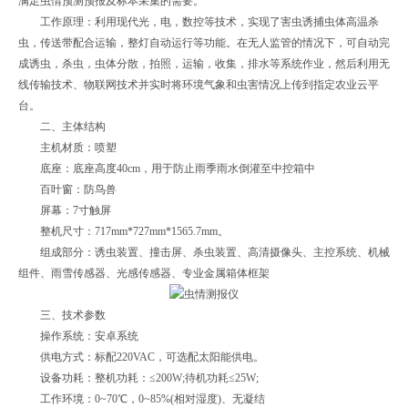
满足虫情预测预报及标本采集的需要。
工作原理：利用现代光，电，数控等技术，实现了害虫诱捕虫体高温杀
虫，传送带配合运输，整灯自动运行等功能。在无人监管的情况下，可自动完
成诱虫，杀虫，虫体分散，拍照，运输，收集，排水等系统作业，然后利用无
线传输技术、物联网技术并实时将环境气象和虫害情况上传到指定农业云平
台。
二、主体结构
主机材质：喷塑
底座：底座高度40cm，用于防止雨季雨水倒灌至中控箱中
百叶窗：防鸟兽
屏幕：7寸触屏
整机尺寸：717mm*727mm*1565.7mm。
组成部分：诱虫装置、撞击屏、杀虫装置、高清摄像头、主控系统、机械
组件、雨雪传感器、光感传感器、专业金属箱体框架
三、技术参数
操作系统：安卓系统
供电方式：标配220VAC，可选配太阳能供电。
设备功耗：整机功耗：≤200W;待机功耗≤25W;
工作环境：0~70℃，0~85%(相对湿度)、无凝结