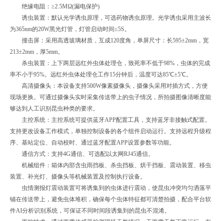
绝缘电阻：≥2.5MΩ(漏电保护)
诱虫装置：默认光学诱虫原理，可选药物诱虫原理。光学诱虫采用主波长
为365nm的20W黑光灯管，灯管启动时间≤5S。
撞击屏：采用高透玻璃材质，互成120度角，单屏尺寸：长595±2mm，宽
213±2mm，厚5mm。
杀虫装置：上下两层远红外虫体处理仓，致死率不低于98%，虫体的完成
率不小于95%。远红外虫体处理仓工作15分钟后，温度可达85℃±5℃。
高清摄像头：本设备支持500W像素摄像头，摄像头采用对插方式，方便
现场更换。可通过摄像头实时采集传送带上的虫子情况，所拍摄图像清晰度能
够达到人工识别昆虫种类的要求。
主控系统：主控系统可提供蓝牙APP配置工具，支持蓝牙非接触式配置。
支持更改设备工作模式，单独控制设备的各个组件启动运行。支持远程升级程
序、基站定位、自动校时、通过蓝牙配置APP设置参数等功能。
通信方式：支持4G通信、可选配以太网RJ45通信。
机械组件：箱体内部含虫雨挡板、杀虫挡板、烘干挡板、震动装置、移虫
装置、补光灯、摄像头等机械装置及控制执行设备。
虫情测报灯震动装置可将诱集到的虫体进行震动，使昆虫冲突均匀洒落平
铺在传送带上，避免虫体堆积，确保每个虫体特征都可清楚拍摄，配合平台软
件AI分析识别系统，可保证不同时间段诱集到的昆虫不混淆。