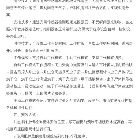
雨控技术：通过雨雪传感器检测现场天气情况，无雨雪天气正常运行，有
雨雪天气停止运行。识别雨雪天气后，控制虫雨挡板开合方向，实现虫雨分
离。
光控技术：通过光照传感器检测现场光照强度，不受瞬间强光影响。当光
照小于程序设定值时，控制设备正常运行;当光照大于程序设定值时，控制设
备停止运行。
时控技术：可设置工作开始时间、工作时长、单次工作循环时间、诱虫灯
开启时长、雨后延迟开启时长等。
工作模式：支持自动工作模式、手动工作模式，支持工作模式切换。
自动工作模式工作流程：飞虫受诱虫光源吸引→进入百叶窗→撞向撞击版
→撞击后掉入杀虫仓→杀虫仓高温杀死虫子后→杀虫挡板翻转→虫子尸体掉进
烘干仓→烘干仓进行高温烘干，烘干完成后→烘干挡板翻转→虫子尸体掉落在
震动板上→震动板启动→虫子尸平铺至传送带上→传送带将将飞虫尸体运送到
摄像头下→拍照→上传照片至服务器。
手动工作模式介绍：支持通过蓝牙配置APP、云平台、虫情监测APP控制
各机械组件运行。
四、安装方式：
1.选择好虫情检测柜体安装位置，尽可能提前预制平坦硬质水泥高台，再
根据底座固定尺寸进行打孔。
2.使用配件里的膨胀螺丝装到打好8个孔位中。