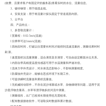
(收费、且要求客户有固定IP的服务器)查看实时的水位、流量信息。
3、镀锌钢管：用于线缆走线。
4、安装支架：用于将流量计探头固定于管道底部内部。
5、云平台
四、产品特点：
1、多普勒流量计：
l 宽量程：0.02-5m/s(流速)
l 分辨率可达1mm/s(流速)
l 高响应时间，打破以往需要长时间才能得到流速流量的，测量结果时时
刷 新。
l 速度面积法流量测量，适合满管及非满管，可自由设定断面水位关系。
l 内部自带高精度温度传感器可用于水温测量和声速补偿。
l 流体力学外壳设计，对水体流态影响小，不影响测量精度。
l 防腐蚀外壳设计，能够在恶劣环境下长期工作。
l 可提供瞬时流量值和累积流量值。
l 无机械转动部件，不存在泥沙堵塞或水草、杂物缠绕等问题，适用于泥
沙悬浮物含量高，水草等漂浮物多的河流中测量。
l 测量线性，出厂已校准长期使用也无需校准。
l 配有数据接收软件，可读取实时数据和累计数据。