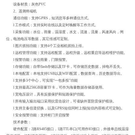
设备材质：灰色PVC
2、遥测终端机
通信功能：支持GPRS，短消息等多种通信方式。
l 工作模式：支持实时在线以及定时唤醒等工作方式。
l 采集功能：水位，雨量，温湿度，水文，流速，流量，风速风向，闸
位，电池电压等数据，其它传感可定制。
l 图片抓拍功能：支持4个工业相机抓拍上传。
l 远程管理功能：支持远程配置，远程升级，远程重启等远程维护功能。
l 报警功能：水位雨量，门限报警。
l 存储功能：自带flash存储以及TF卡，可存储历史数据，掉电不丢失。
l 本地配置：本地支持USB以及WIFI配置，数据查询，历史数据导出。
l 支持多3个中心，可实现“一包多投"功能
l 支持最高256GB容量TF卡，可作为海量数据存储器使用。
l 宽电压设计，具有反接保护和短路保护功能。
l 所有输入输出端口采用抗雷击设计，可省缺外置防雷保护模块。
l 支持主备信道切换，以及GPRS短信同时上报(短信内容格式可定制)。
l 安全报警功能：支持柜门开启报警
技术参数：
硬件配置：2路RS485接口，1路TTL串口(可用作IO接口，外接单总线温湿