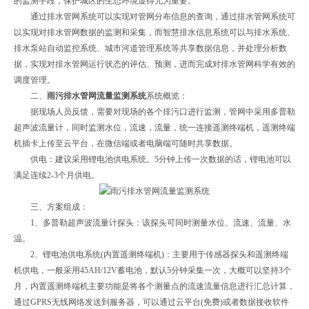
的监测手段，保护城区的生态环境显得尤为重要。
通过排水管网系统可以实现对管网分布信息的查询，通过排水管网系统可
以实现对排水管网数据的监测和采集，而智慧排水信息系统可以与排水系统、
排水泵站自动监控系统、城市河道管理系统等共享数据信息，并处理分析数
据，实现对排水管网运行状态的评估、预测，进而完成对排水管网科学有效的
调度管理。
二、
雨污排水管网流量监测系统
系统概览：
据现场人员反馈，需要对现场的各个排污口进行监测，管网中采用多普勒
超声波流量计，同时监测水位，流速，流量，统一连接遥测终端机，遥测终端
机插卡上传至云平台，在微信端或者电脑端可随时共享数据。
供电：建议采用锂电池供电系统。5分钟上传一次数据的话，锂电池可以
满足连续2-3个月供电。
三、方案组成：
1、多普勒超声波流量计探头：该探头可同时测量水位、流速、流量、水
温。
2、锂电池供电系统(内置遥测终端机)：主要用于传感器探头和遥测终端
机供电，一般采用45AH/12V蓄电池，默认5分钟采集一次，大概可以坚持3个
月，内置遥测终端机主要功能是将各个测量点的流速流量信息进行汇总计算，
通过GPRS无线网络发送到服务器，可以通过云平台(免费)或者数据接收软件