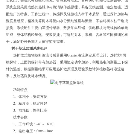
长状态，是现代林业生态研究、智慧农林灌溉、古树保护的核心监测设备。该
系统主要采用成熟的热脉冲与热消散传感原理，具备无损监测、稳定性强、适
配性广的特点。工作过程中，传感探头轻微植入树干木质部，通过探针加热与
温度差感应，精准测算树木导管内水分流动速度与流量，不会对树木枝干造成
损伤。系统硬件主要由茎流传感器、数据采集终端、供电模块与无线传输单元
组成，整体结构轻量化、安装便捷，可适配乔木、果树、古树等不同粗细的树
干，满足野外长期无人值守监测需求。
树干茎流监测系统
概述
热扩散式植物茎杆液流传感器采用Granier液流测定原理设计。2针型为两
根探针，上面的探针带有加热器，采用恒定功率加热，利用热电偶测量上下探
针的温差。根据测量结果可应用热扩散原理及经验系数计算植物茎杆液流速
率，反映蒸腾及耗水情况。
功能特点
1、体积小，安装方便
2、精度高，稳定性好
3、功耗低，性价比高
技术参数
1、工作环境：-40～+60℃
2、输出电压：0mv～1mv