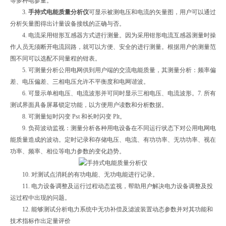
等多种电参量。
3.
手持式电能质量分析仪
可显示被测电压和电流的矢量图，用户可以通过
分析矢量图得出计量设备接线的正确与否。
4. 电流采用钳形互感器方式进行测量。因为采用钳形电流互感器测量时操
作人员无须断开电流回路，就可以方便、安全的进行测量。根据用户的测量范
围不同可以选配不同量程的钳表。
5. 可测量分析公用电网供到用户端的交流电能质量，其测量分析：频率偏
差、电压偏差、三相电压允许不平衡度和电网谐波。
6. 可显示单相电压、电流波形并可同时显示三相电压、电流波形。7. 所有
测试界面具备屏幕锁定功能，以方便用户读数和分析数据。
8. 可测量短时闪变 Pst 和长时闪变 Plt。
9. 负荷波动监视：测量分析各种用电设备在不同运行状态下对公用电网电
能质量造成的波动。定时记录和存储电压、电流、有功功率、无功功率、视在
功率、频率、相位等电力参数的变化趋势。
10. 对测试点消耗的有功电能、无功电能进行记录。
11. 电力设备调整及运行过程动态监视，帮助用户解决电力设备调整及投
运过程中出现的问题。
12. 能够测试分析电力系统中无功补偿及滤波装置动态参数并对其功能和
技术指标作出定量评价