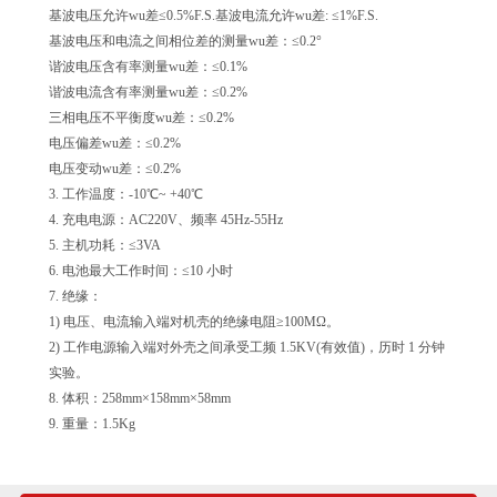
基波电压允许wu差≤0.5%F.S.基波电流允许wu差: ≤1%F.S.
基波电压和电流之间相位差的测量wu差：≤0.2°
谐波电压含有率测量wu差：≤0.1%
谐波电流含有率测量wu差：≤0.2%
三相电压不平衡度wu差：≤0.2%
电压偏差wu差：≤0.2%
电压变动wu差：≤0.2%
3. 工作温度：-10℃~ +40℃
4. 充电电源：AC220V、频率 45Hz-55Hz
5. 主机功耗：≤3VA
6. 电池最大工作时间：≤10 小时
7. 绝缘：
1) 电压、电流输入端对机壳的绝缘电阻≥100MΩ。
2) 工作电源输入端对外壳之间承受工频 1.5KV(有效值)，历时 1 分钟
实验。
8. 体积：258mm×158mm×58mm
9. 重量：1.5Kg