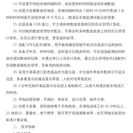
13. 可设置不同的存储间隔时间，按设置的时间间隔连续存储数据;
14. 内置大容量数据存储器，存储间隔时间从 3 秒到 10 分钟可调;按 1 分
钟的时间间隔可连续存储 18 个月以上，能满足长期监测试验点的需要。
15. 仪器具备 USB 接口，可方便的将数据直接拷贝到后台管理计算机。
16. 与功能的数据管理软件配合，可将实时采样数据直接上传到后台管理
计算机，在后台进行更全面、更迅速的处理。
17. 选配 WIFI(蓝牙)模块，用平板电脑或智能手机对仪器进行远程操控。
18. 具备万年历、时钟功能，实时显示日期及时间。可在现场检测的同时
保存测试数据和结果，并通过串口上传至计算机，通过后台管理软件(选配件)
实现数据微机化管理，具备强的报表功能。
19. 采用大屏幕进口彩色液晶作为显示器，中文操作界面并配有汉字提示
信息、多参量显示的液晶显示界面，人机对话界面友好。
20. 3 分钟无操作液晶显示自动进入省电模式，以便大程度的延长电池工
作时间。
21. 导电硅胶按键，手感好、寿命长、设计合理、操作方便。
22. 内置大容量、高性能锂离子充电电池，充满电连续工作 10 小时以上。
23. 体积小、重量轻，便于携带，既可用于现场测量使用，也可用做实验室的
标准计量设备。
二、 技术指标