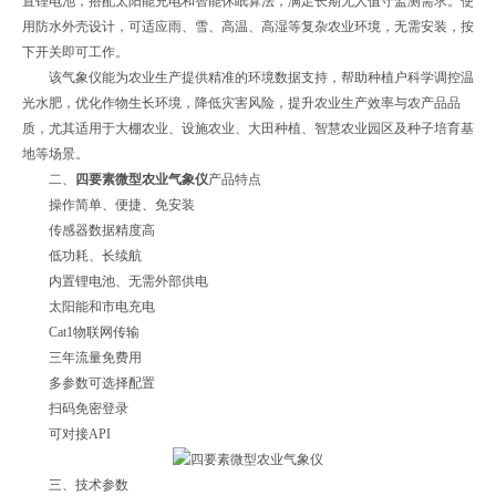
置锂电池，搭配太阳能充电和智能休眠算法，满足长期无人值守监测需求。使
用防水外壳设计，可适应雨、雪、高温、高湿等复杂农业环境，无需安装，按
下开关即可工作。
该气象仪能为农业生产提供精准的环境数据支持，帮助种植户科学调控温
光水肥，优化作物生长环境，降低灾害风险，提升农业生产效率与农产品品
质，尤其适用于大棚农业、设施农业、大田种植、智慧农业园区及种子培育基
地等场景。
二、
四要素微型农业气象仪
产品特点
操作简单、便捷、免安装
传感器数据精度高
低功耗、长续航
内置锂电池、无需外部供电
太阳能和市电充电
Cat1物联网传输
三年流量免费用
多参数可选择配置
扫码免密登录
可对接API
三、技术参数