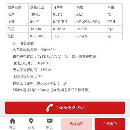
检测参数
测量范围
分辨率
精度
单位
温度
-40~80
0.01℃
±0.3
℃
湿度
0~100
0.01%RH
±3%(20%~80%)
%RH
气压
30~110
0.01Kpa
±0.25%
Kpa
光照
0~157000
1lux
±5%FS
lux
四、电器参数
内置锂电池容量：6000mAh
市电充电接口：TYPE-C(5V/2A)，禁止使用快充充电器
电池充电时长：3h@4.1V
无太阳运行时间：15*24h
太阳能板功率：1W
数据上传频率：默认5分钟上传一次
SIM卡运行时间：3年(必须在到期之前联系续流量)
15666889252
热线电话
在线询价
首页
定位
留言