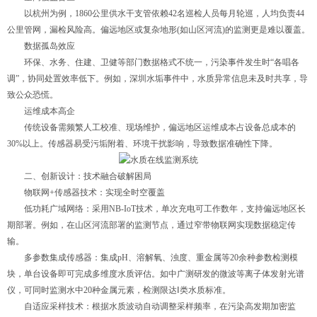
以杭州为例，1860公里供水干支管依赖42名巡检人员每月轮巡，人均负责44
公里管网，漏检风险高。偏远地区或复杂地形(如山区河流)的监测更是难以覆盖。
数据孤岛效应
环保、水务、住建、卫健等部门数据格式不统一，污染事件发生时“各唱各
调”，协同处置效率低下。例如，深圳水垢事件中，水质异常信息未及时共享，导
致公众恐慌。
运维成本高企
传统设备需频繁人工校准、现场维护，偏远地区运维成本占设备总成本的
30%以上。传感器易受污垢附着、环境干扰影响，导致数据准确性下降。
二、创新设计：技术融合破解困局
物联网+传感器技术：实现全时空覆盖
低功耗广域网络：采用NB-IoT技术，单次充电可工作数年，支持偏远地区长
期部署。例如，在山区河流部署的监测节点，通过窄带物联网实现数据稳定传
输。
多参数集成传感器：集成pH、溶解氧、浊度、重金属等20余种参数检测模
块，单台设备即可完成多维度水质评估。如中广测研发的微波等离子体发射光谱
仪，可同时监测水中20种金属元素，检测限达Ⅰ类水质标准。
自适应采样技术：根据水质波动自动调整采样频率，在污染高发期加密监