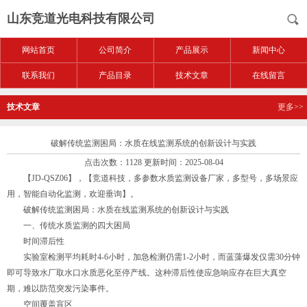
山东竞道光电科技有限公司
网站首页
公司简介
产品展示
新闻中心
联系我们
产品目录
技术文章
在线留言
技术文章
更多>>
破解传统监测困局：水质在线监测系统的创新设计与实践
点击次数：1128 更新时间：2025-08-04
【JD-QSZ06】，【竞道科技，多参数水质监测设备厂家，多型号，多场景应
用，智能自动化监测，欢迎垂询】。
破解传统监测困局：水质在线监测系统的创新设计与实践
一、传统水质监测的四大困局
时间滞后性
实验室检测平均耗时4-6小时，加急检测仍需1-2小时，而蓝藻爆发仅需30分钟
即可导致水厂取水口水质恶化至停产线。这种滞后性使应急响应存在巨大真空
期，难以防范突发污染事件。
空间覆盖盲区