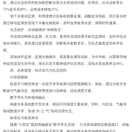
统，通过自适应药剂投加模型解决原水水质波动问题。应用后，出水达标率从
72%提升至89%，运维成本降低35%。
地下水移动监测：利用便携式设备检测重金属、硝酸盐等指标。四川某乡村
通过移动监测发现地下水氟化物超标，及时改用备用水源，保障村民健康。
生态保护：水域健康的“体检医生”
河流湖泊网格化监测：在太湖、巢湖等流域部署浮标式监测站，实时评估水
体自净能力。系统通过蓝藻密度、溶解氧等参数变化，为生态修复提供科学依
据。
湿地保护监测：监测生物毒性、底质重金属等指标，为中华鲟、白鱀豚等物
种提供适宜生存环境。湖北石首天鹅洲保护区应用后，湿地水质改善率达40%。
四、未来展望：技术迭代与生态协同
AI深度赋能
机器学习模型将进一步提升异常检测与趋势预测能力。例如，通过分析历史
数据与气象信息，预测雨季面源污染峰值，优化调度方案。
数字孪生与跨领域融合
构建水务系统数字孪生体，模拟不同调度方案效果。同时，与农业、气象等
领域数据共享，形成“水-土-气”协同治理生态。
标准化与政策推动
随着“十四五”规划明确建设“数字孪生流域”，行业将加速制定数据接口、传输
协议等标准，促进多品牌设备互联互通，推动智慧水务市场规模突破千亿。