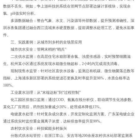
数据不丢失。例如，争上游科技的系统在管网节点部署边缘计算模块，实现余
氯、pH值实时分析。
多源数据融合：整合气象、水文、污染源等外部数据，提升预测准确性。深
圳水务集团通过融合西江流域来水硬度数据，提前调整水处理工艺，避免水垢事
件。
三、实践案例：从城市到乡村的全场景应用
城市供水安全：管网末梢的“哨兵”
二次供水监测：在高层住宅水箱部署余氯、浊度传感器，实时预警细菌滋
生。杭州某小区通过系统发现水箱微生物超标，2小时内完成清洗消毒。
现制现售水监管：针对社区直饮水设备，监测总有机碳、微生物菌落总数等
指标。上海浦东新区部署的系统使滤芯更换及时率提升至98%，水质合格率达
100%。
工业废水治理：从“末端达标”到“过程控制”
化工园区排放口监测：通过COD、氨氮在线分析仪，联动调节生化池参数。
某化工厂应用后，药剂投加量减少20%，处理成本降低15%。
电镀废水处理：针对复杂成分废水，开发定制化监测方案。广东某电镀企业
通过系统实时监控重金属离子浓度，达标排放率提升至99%。
农村饮水安全：科技赋能乡村振兴
分散式供水站管控：在浙江常山、安吉等地200余座农村供水站部署监测系