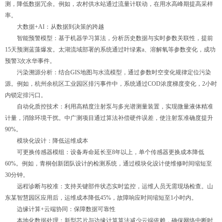
测，降低数据冗余。例如，农村供水站通过流量计联动，在用水高峰期提高采样
率。
大数据+AI：从数据到决策的跨越
智能预警模型：基于机器学习算法，分析历史数据与实时参数关联性，提前
15天预测蓝藻爆发。太湖流域部署的系统通过叶绿素a、溶解氧等参数变化，成功
预警3次水华事件。
污染溯源分析：结合GIS地图与水流模型，通过参数时空变化规律定位污染
源。例如，杭州余杭区工业园区排污事件中，系统通过COD浓度梯度变化，2小时
内锁定排污口。
自动化质控技术：利用高精度注射泵与多光谱测量装置，实现微量液体精准
计量，消除环境干扰。中广测项目通过算法补偿硬件误差，使注射泵准确度提升
90%。
模块化设计：降低运维成本
可更换传感器模组：设备寿命延长至8年以上，单个传感器更换成本降低
60%。例如，青桐创新团队设计的检测系统，通过模块化设计使维修时间缩短至
30分钟。
远程诊断与校准：支持关键部件状态实时监控，运维人员无需现场检查。山
东某智慧园区应用后，运维成本降低45%，故障响应时间缩短至1小时内。
边缘计算+云端协同：保障数据可靠性
本地化数据处理：新型芯片与边缘计算算法减少云端依赖，确保网络中断时