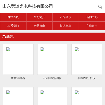
山东竞道光电科技有限公司
网站首页
公司简介
产品展示
新闻中心
联系我们
产品目录
技术文章
在线留言
产品展示
水质采样器
Cod在线监测仪
在线PH分析仪