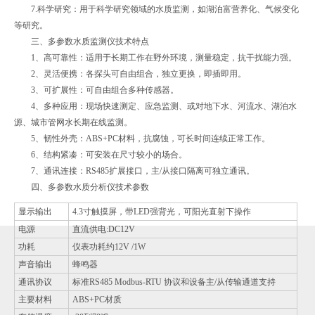
7.科学研究：用于科学研究领域的水质监测，如湖泊富营养化、气候变化
等研究。
三、多参数水质监测仪技术特点
1、高可靠性：适用于长期工作在野外环境，测量稳定，抗干扰能力强。
2、灵活便携：各探头可自由组合，独立更换，即插即用。
3、可扩展性：可自由组合多种传感器。
4、多种应用：现场快速测定、应急监测、或对地下水、河流水、湖泊水
源、城市管网水长期在线监测。
5、韧性外壳：ABS+PC材料，抗腐蚀，可长时间连续正常工作。
6、结构紧凑：可安装在尺寸较小的场合。
7、通讯连接：RS485扩展接口，主/从接口隔离可独立通讯。
四、多参数水质分析仪技术参数
显示输出
4.3寸触摸屏，带LED强背光，可阳光直射下操作
电源
直流供电:DC12V
功耗
仪表功耗约12V /1W
声音输出
蜂鸣器
通讯协议
标准RS485 Modbus-RTU 协议和设备主/从传输通道支持
主要材料
ABS+PC材质