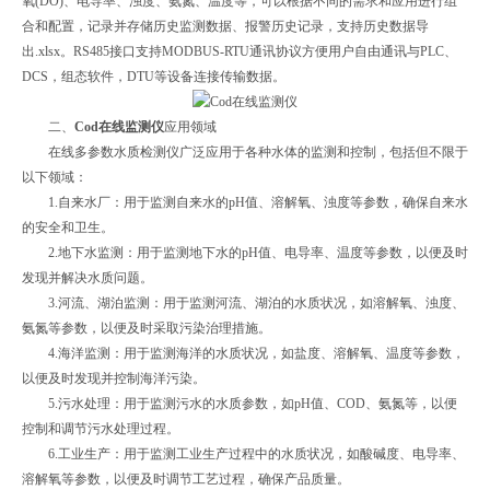
氧(DO)、电导率、浊度、氨氮、温度等，可以根据不同的需求和应用进行组
合和配置，记录并存储历史监测数据、报警历史记录，支持历史数据导
出.xlsx。RS485接口支持MODBUS-RTU通讯协议方便用户自由通讯与PLC、
DCS，组态软件，DTU等设备连接传输数据。
二、
Cod在线监测仪
应用领域
在线多参数水质检测仪广泛应用于各种水体的监测和控制，包括但不限于
以下领域：
1.自来水厂：用于监测自来水的pH值、溶解氧、浊度等参数，确保自来水
的安全和卫生。
2.地下水监测：用于监测地下水的pH值、电导率、温度等参数，以便及时
发现并解决水质问题。
3.河流、湖泊监测：用于监测河流、湖泊的水质状况，如溶解氧、浊度、
氨氮等参数，以便及时采取污染治理措施。
4.海洋监测：用于监测海洋的水质状况，如盐度、溶解氧、温度等参数，
以便及时发现并控制海洋污染。
5.污水处理：用于监测污水的水质参数，如pH值、COD、氨氮等，以便
控制和调节污水处理过程。
6.工业生产：用于监测工业生产过程中的水质状况，如酸碱度、电导率、
溶解氧等参数，以便及时调节工艺过程，确保产品质量。