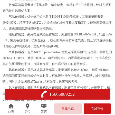
传感器选型需遵循 “适配场景、精准稳定、低耗耐用” 三大原则，针对九类要
素的特性选择优方案：
气温传感器：优先选用铂电阻(PT100/PT1000)传感器，其测量范围覆盖 -
40℃~85℃，精度可达 ±0.2℃，具备良好的线性度和温度稳定性，能适应高低温环
境，避免因温度漂移影响数据准确性。
湿度传感器：采用电容式湿度传感器，测量范围 3% RH~99% RH，精度 ±2%
RH，需具备抗结露、抗粉尘设计，核心部件采用防水透气膜，防止水汽直接接触
传感器元件导致失灵，适配户外潮湿环境。
气压传感器：选用 MEMS piezoresistive(微机电系统压阻式)传感器，测量范围
300hPa~1100hPa，精度 ±0.5hPa，响应时间≤1s，内置温度补偿算法，抵消温度变
化对气压测量的干扰，保障高海拔、低气压环境下的监测精度。
风速传感器：采用杯式风速传感器，测量范围 0.3m/s~60m/s，精度 ±0.1m/s，
选用高强度工程塑料或铝合金材质，杯体设计符合空气动力学原理，减少风阻影
响，同时具备抗风载≥75m/s 的结构强度，适应强风天气。
风向传感器：搭配风向标式风向传感器，测量范围 0°~360°，分辨率 1°，精
度 ±2°，采用磁阻式编码技术，无机械磨损，使用寿命长，底部轴承选用密封式
15666889252
设计，防止沙尘、雨水进入导致卡滞。
雨量传感器：采用翻斗式雨量传感器，分辨率 0.2mm，测量范围
热线电话
在线询价
0~4mm/min(降雨强度)，翻斗材质为聚四氟乙烯，减少雨水附着，内置防倒灌装
首页
定位
留言