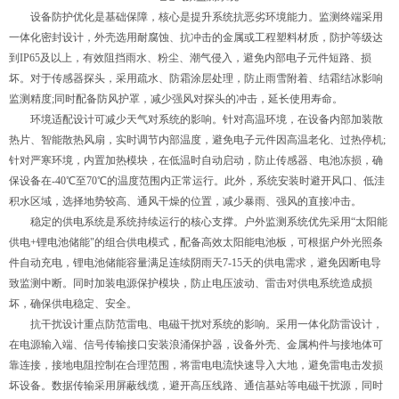
设备防护优化是基础保障，核心是提升系统抗恶劣环境能力。监测终端采用
一体化密封设计，外壳选用耐腐蚀、抗冲击的金属或工程塑料材质，防护等级达
到IP65及以上，有效阻挡雨水、粉尘、潮气侵入，避免内部电子元件短路、损
坏。对于传感器探头，采用疏水、防霜涂层处理，防止雨雪附着、结霜结冰影响
监测精度;同时配备防风护罩，减少强风对探头的冲击，延长使用寿命。
环境适配设计可减少天气对系统的影响。针对高温环境，在设备内部加装散
热片、智能散热风扇，实时调节内部温度，避免电子元件因高温老化、过热停机;
针对严寒环境，内置加热模块，在低温时自动启动，防止传感器、电池冻损，确
保设备在-40℃至70℃的温度范围内正常运行。此外，系统安装时避开风口、低洼
积水区域，选择地势较高、通风干燥的位置，减少暴雨、强风的直接冲击。
稳定的供电系统是系统持续运行的核心支撑。户外监测系统优先采用“太阳能
供电+锂电池储能"的组合供电模式，配备高效太阳能电池板，可根据户外光照条
件自动充电，锂电池储能容量满足连续阴雨天7-15天的供电需求，避免因断电导
致监测中断。同时加装电源保护模块，防止电压波动、雷击对供电系统造成损
坏，确保供电稳定、安全。
抗干扰设计重点防范雷电、电磁干扰对系统的影响。采用一体化防雷设计，
在电源输入端、信号传输接口安装浪涌保护器，设备外壳、金属构件与接地体可
靠连接，接地电阻控制在合理范围，将雷电电流快速导入大地，避免雷电击发损
坏设备。数据传输采用屏蔽线缆，避开高压线路、通信基站等电磁干扰源，同时