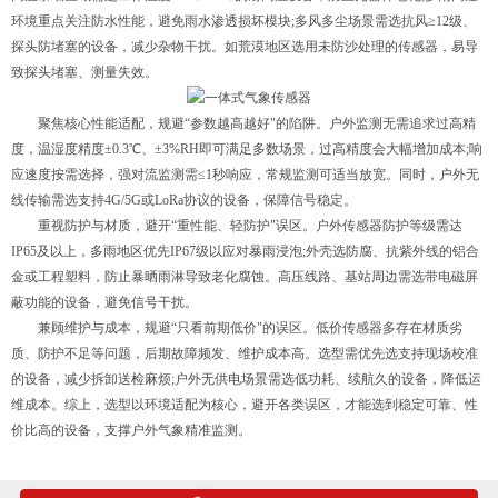
环境重点关注防水性能，避免雨水渗透损坏模块;多风多尘场景需选抗风≥12级、
探头防堵塞的设备，减少杂物干扰。如荒漠地区选用未防沙处理的传感器，易导
致探头堵塞、测量失效。
聚焦核心性能适配，规避“参数越高越好"的陷阱。户外监测无需追求过高精
度，温湿度精度±0.3℃、±3%RH即可满足多数场景，过高精度会大幅增加成本;响
应速度按需选择，强对流监测需≤1秒响应，常规监测可适当放宽。同时，户外无
线传输需选支持4G/5G或LoRa协议的设备，保障信号稳定。
重视防护与材质，避开“重性能、轻防护"误区。户外传感器防护等级需达
IP65及以上，多雨地区优先IP67级以应对暴雨浸泡;外壳选防腐、抗紫外线的铝合
金或工程塑料，防止暴晒雨淋导致老化腐蚀。高压线路、基站周边需选带电磁屏
蔽功能的设备，避免信号干扰。
兼顾维护与成本，规避“只看前期低价"的误区。低价传感器多存在材质劣
质、防护不足等问题，后期故障频发、维护成本高。选型需优先选支持现场校准
的设备，减少拆卸送检麻烦;户外无供电场景需选低功耗、续航久的设备，降低运
维成本。综上，选型以环境适配为核心，避开各类误区，才能选到稳定可靠、性
价比高的设备，支撑户外气象精准监测。