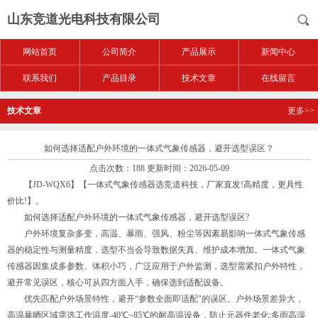
山东竞道光电科技有限公司
网站首页
公司简介
产品展示
新闻中心
联系我们
产品目录
技术文章
在线留言
技术文章
更多>>
如何选择适配户外环境的一体式气象传感器，避开选型误区？
点击次数：188 更新时间：2026-05-09
【JD-WQX6】【一体式气象传感器选竞道科技，厂家直发!高精度，更具性
价比!】。
如何选择适配户外环境的一体式气象传感器，避开选型误区?
户外环境复杂多变，高温、暴雨、强风、粉尘等因素易影响一体式气象传感
器的稳定性与测量精度，选型不当会导致数据失真、维护成本增加。一体式气象
传感器因集成多参数、体积小巧，广泛应用于户外监测，选型需紧扣户外特性，
避开常见误区，核心可从四方面入手，确保选到适配设备。
优先匹配户外场景特性，避开“参数全面即适配"的误区。户外场景差异大，
高温暴晒区域需选工作温度-40℃~85℃的耐高温设备，防止元器件老化;多雨高湿