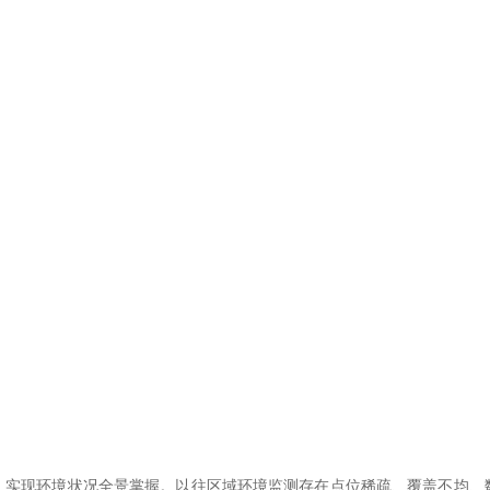
现环境状况全景掌握。以往区域环境监测存在点位稀疏、覆盖不均、数