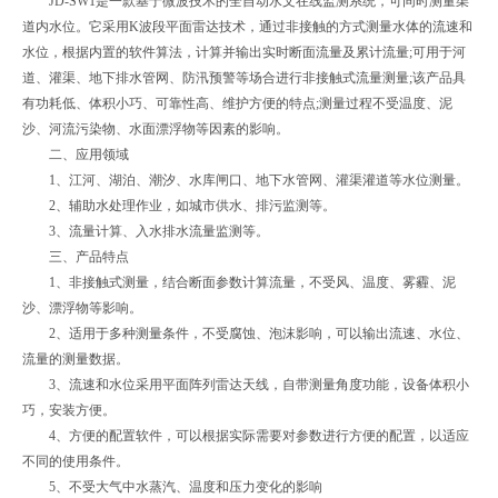
JD-SW1是一款基于微波技术的全自动水文在线监测系统，可同时测量渠
道内水位。它采用K波段平面雷达技术，通过非接触的方式测量水体的流速和
水位，根据内置的软件算法，计算并输出实时断面流量及累计流量;可用于河
道、灌渠、地下排水管网、防汛预警等场合进行非接触式流量测量;该产品具
有功耗低、体积小巧、可靠性高、维护方便的特点;测量过程不受温度、泥
沙、河流污染物、水面漂浮物等因素的影响。
二、应用领域
1、江河、湖泊、潮汐、水库闸口、地下水管网、灌渠灌道等水位测量。
2、辅助水处理作业，如城市供水、排污监测等。
3、流量计算、入水排水流量监测等。
三、产品特点
1、非接触式测量，结合断面参数计算流量，不受风、温度、雾霾、泥
沙、漂浮物等影响。
2、适用于多种测量条件，不受腐蚀、泡沫影响，可以输出流速、水位、
流量的测量数据。
3、流速和水位采用平面阵列雷达天线，自带测量角度功能，设备体积小
巧，安装方便。
4、方便的配置软件，可以根据实际需要对参数进行方便的配置，以适应
不同的使用条件。
5、不受大气中水蒸汽、温度和压力变化的影响