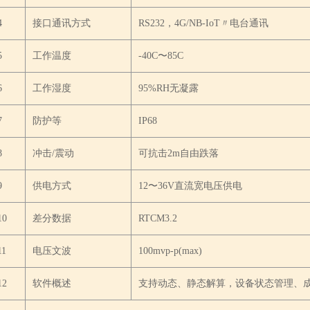
4
接口通讯方式
RS232，4G/NB-IoT〃电台通讯
5
工作温度
-40C〜85C
6
工作湿度
95%RH无凝露
7
防护等
IP68
8
冲击/震动
可抗击2m自由跌落
9
供电方式
12〜36V直流宽电压供电
10
差分数据
RTCM3.2
11
电压文波
100mvp-p(max)
12
软件概述
支持动态、静态解算，设备状态管理、