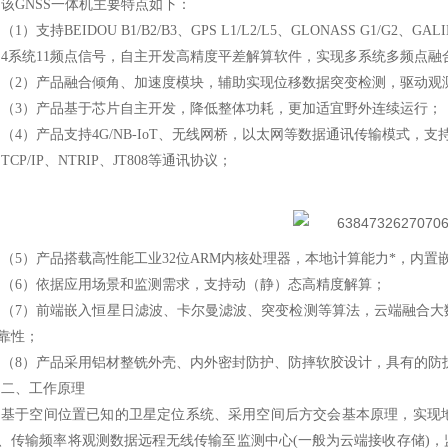
该
GNSS一体机主要特点如下：
（1）支持BEIDOU B1/B2/B3、GPS L1/L2/L5、GLONASS G1/G2、GALILE
4系统11频点信号，自主开发高精度平差解算软件，实现多系统多频点融
（2）产品融合倾角、加速度模块，辅助实现位移数据突变检测，驱动观
（3）产品基于芯片自主开发，降低整体功耗，更加适宜野外连续运行；
（4）产品支持4G/NB-IoT、无线网桥，以太网等数据通讯传输模式，支持
TCP/IP、NTRIP、JT808等通讯协议；
（5）产品搭载高性能工业32位ARM内核处理器，本地计算能力*，内置
（6）依据应用场景和监测需求，支持动（静）态高精度解算；
（7）前端嵌入恒星日滤波、卡尔曼滤波、突变检测等算法，云端融合大
靠性；
（8）产品采用铝材整铣外壳、内外密封防护、防摔软胶设计，具有的防
二、工作原理
基于空间位置已知的卫星定位系统、采用空间后方交会基本原理，实现
、传输频率将观测数据远程无线传输至监测中心(一般为云端接收存储)