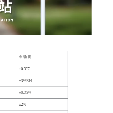
准
确
度
±0.3℃
±3%RH
±0.25%
±2%