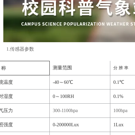
1.传感器参数
测量范围
 称
分
辨
率
境温度
-40～60℃
0.1℃
对湿度
0～100RH
0.1%
气压力
300-1100hpa
100hpa
照强度
0-200000Lux
1Lux