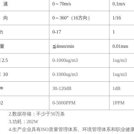
 速
0～70m/s
0.1m/s
 向
0～360°（16方向）
1/16
0-17
1
力
 量
≦4mm/min
0.01mm
 2.5
0-1000ug/m3
1ug/m3
 10
0-1000ug/m3
1ug/m3
30-120dB
1dB
声
2
0-5000PPM
1PPM
2.数据存储：不少于50万条
3.功耗：202W
4.生产企业具有ISO质量管理体系、环境管理体系和职业健