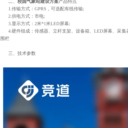
二、
校园气象站建设方案
产品特点
1.传输方式：GPRS，可选配有线传输;
2.供电方式：市电;
3.显示方式：2米*1米LED屏幕;
4.硬件组成：传感器、立杆支架、设备箱、LED屏幕、采集器
、围栏
三、技术参数