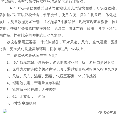
型气象站，所有气象传感器指标均满足气象行业标准。
JD-PQX5屏幕款便携式自动气象站观测支架轻快便携，可快速收缩，
防护拉杆箱可以轻松带走，便于携带，使用方便。设备主机采用一体化超
设计，测量数据更加准确，主机配备7寸液晶屏，现场直观查看数据，同
数据。整机配备减震防护拉杆箱，免调试，快速布置，适用于各类应急气
精度高、性价比高的便携式自动气象站。
该设备采用五要素一体式传感器，可对风速、风向、空气温度、湿度
S材质，更有效对抗盐雾等环境，防护等达到IP65以上。
二、便携式气象站国产
产品特点
1、顶盖隐藏式超声波探头，避免雨雪堆积的干扰，避免自然风遮挡
2、原理为发射连续变频超声波信号，通过测量相对相位来检测风速
3、风速、风向、温度、湿度、气压五要素一体式传感器
4、锂电池供电，带电量显示功能
5、减震防护拉杆箱，方便携带
5、铝合金支架，可伸缩
6、7寸安卓触摸屏