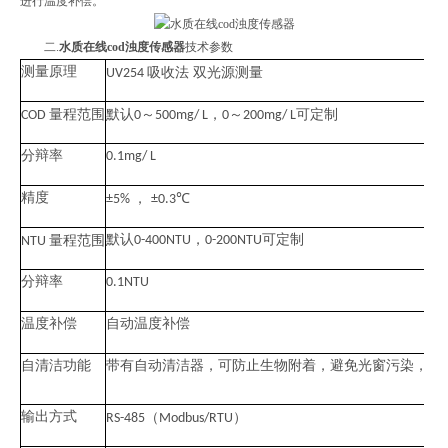
进行温度补偿。
二.
水质在线cod浊度传感器
技术参数
测量原理
吸收法 双光源测量
UV254
量程范围
～
～
COD
默认0
500mg/ L，
0
200mg/ L可定制
分辩率
0.1mg/ L
精度
，
±5%
±0.3℃
量程范围
默认0-400NTU，
0-200NTU可定制
NTU
分辩率
0.1NTU
温度补偿
自动温度补偿
自清洁功能
带有自动清洁器，可防止生物附着，避免光窗污染，以保
输出方式
（
）
RS-485
Modbus/RTU