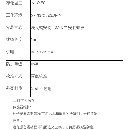
存储温度
-5-+65℃
工作环境
～
0
50℃ , ≤0.2MPa
安装方式
浸入式安装，
安装螺纹
3/4NPT
线缆长度
5m
供电
：
DC
12V-24V
防护等级
IP68
校准方式
两点校准
外壳材质
不锈钢
316L
三.维护和保养
传感器维护:
如传感器需要清洗,可用温水和适量的洗涤剂，进行清洗。
注意：
避免强烈震动损环前面透光玻璃，切勿用硬制品刮擦。