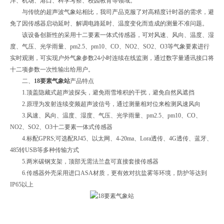
洋、机场、港口、科学考察、校园教育等领域。
与传统的超声波气象站相比，我司产品克服了对高精度计时器的需求，避
免了因传感器启动延时、解调电路延时、温度变化而造成的测量不准问题。
该设备创新性的采用十二要素一体式传感器，可对风速、风向、温度、湿
度、气压、光学雨量、pm2.5、pm10、CO、NO2、SO2、O3等气象要素进行
实时观测，可实现户外气象参数24小时连续在线监测，通过数字量通讯接口将
十二项参数一次性输出给用户。
二、
18要素气象站
产品特点
1.顶盖隐藏式超声波探头，避免雨雪堆积的干扰，避免自然风遮挡
2.原理为发射连续变频超声波信号，通过测量相对位来检测风速风向
3.风速、风向、温度、湿度、气压、光学雨量、pm2.5、pm10、CO、
NO2、SO2、O3十二要素一体式传感器
4.标配GPRS;可选配RJ45、以太网、4-20ma、Lora透传、4G透传、蓝牙、
485转USB等多种传输方式
5.两米碳钢支架，顶部无需法兰盘可直接套接传感器
6.传感器外壳采用进口ASA材质，更有效对抗盐雾等环境，防护等达到
IP65以上