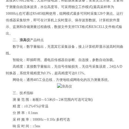
直接从USB口取电，无需外接电源，和数据采集设备，安装灵活方便。主要用
于测量自由流体波浪，水位高度等。可采用独立工作模式(最高采样率为
1000Hz),也可通过RS485组网使用，组网模式最多可同时采集128个测点。运行
传感器采集软件，即可在计算机上实时显示、保存波形数据。计算机软件显
示、监测和存储测量过程曲线，数据文件支持TXT格式和EXCELL文件格式输
出。
二、
浪高仪
产品特点
数字化：数字量输出，无需其它采集设备，接上计算机即显示波高时间曲
线。
智能化：即插即用。通电后传感器自诊断、自连接，参数自动加载。
高精度：直接数字量输出，无信号传输损失，无信号采集误差，24位A/D
转换器，系统常规精度为0.3%，超高精度可达0.15%。
网络化：通用485工业总线，方便地组成网络化的压力测量系统。
三、技术指标
测 量 范 围：标配0～0.5米(0～2米范围内可选可定制)
精 度：±0.2%•FS@常温
分 辨 率：0.1mm
采 样 频 率：1000Hz～0.1Hz 多档可选
响 应 时 间：≤5ms