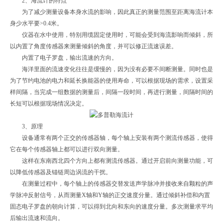
2、海流计的特点
为了减少测量设备本身水流的影响，因此真正的测量范围至距离海流计本
身少水平要>0.4米。
仪器在水中使用，特别用缆固定使用时，可能会受到海流影响而倾斜，所
以内置了角度传感器来测量倾斜的角度，并可以修正流速误差。
内置了电子罗盘，输出流速的方向。
海洋里面的流速变化往往是缓慢的，因为没有必要不间断测量。同时也是
为了节约电池的电力和延长换能器的使用寿命，可以根据现场的需求，设置采
样间隔，当完成一组数据的测量后，间隔一段时间，再进行测量，间隔时间的
长短可以根据现场情况决定。
3、原理
设备通常有两个正交的传感器轴，每个轴上安装有两个测流传感器，使得
它在每个传感器轴上都可以进行双向测量。
这样在东南西北四个方向上都有测流传感器。通过开启前向测量功能，可
以降低传感器及锚链周边涡流的干扰。
在测量过程中，每个轴上的传感器交替发送声学脉冲并接收来自颗粒的声
学脉冲反射信号，从而测量X轴和Y轴的正交速度分量。通过倾斜补偿和内置
固态电子罗盘的朝向计算，可以得到北向和东向的速度分量。多次测量求平均
后输出流速和流向。