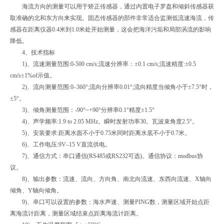
海流方向的测量可以用于矫正传感器，通过内置电子罗盘和倾斜传感器获
取准确的北和东方向来实现。固态传感器的部件非常适合监测低流速海流，传
感器在距离仪器0.4米到1.0米处开始测量，这会把海洋污垢和局部涡流的影响
降低。
4、技术指标
1)、流速测量范围:0-500 cm/s;流速分辨率：±0.1 cm/s;流速精度:±0.5
cm/s±1%of示值。
2)、流向测量范围:0–360°;流向分辨率0.01°;流向精度当倾角小于±7.5°时，
±5°。
3)、倾角测量范围：-90°~+90°分辨率0.1°精度±1.5°
4)、声学频率:1.9 to 2.05 MHz。瞬时发射功率30。瓦波束角度2.5°。
5)、安装要求:距离水面不小于0.75米同时距离水底不小于0.7米。
6)、工作电压:9V–15 V直流供电。
7)、通信方式：串口通信(RS485或RS232可选)。通信协议：modbus协
议。
8)、输出参数：流速、流向、方向角、南北向流速、东西向流速、X轴向
倾角、Y轴向倾角。
9)、串口可以设置的参数：海水声速、测量PING数，测量区域开始点距
离海流计距离，测量区域结束点距离海流计距离。