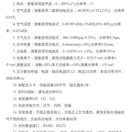
2. 风向：测量原理超声波，0～360°(±2°);分辨率：1°;
3. 空气温度：测量原理二极管结电压法，-40-80℃(±0.3℃(25℃))，分辨率
0.01℃;
4. 空气湿度：测量原理电容式，0-99.99%RH(±3%RH(20%~80%)),分辨
率：0.01%RH;
5. 大气压力：测量原理压阻式，300-1100Hpa(±0.25%)，分辨率0.1hpa;
6. 光学雨量：测量原理光电式，0-4mm/min(≤±4%),分辨率0.01mm;
7. 总辐射：测量原理光电效应，0~1242W/㎡(<±3%)，分辨率1W/㎡
8. 负氧离子：测量原理：圆筒式电极吸入式;0～10万个/cm³,分辨率1
个/cm³;测量误差： 读数±10%;离子迁移率≤±20%;测量分辨率：1个/cm³;
9. 北斗数传终端：电源：稳压电源DC12，电流3A功率：发送功率36W，
待机功率1w
10. 标配北斗卡：传输容量260字节，报文服务1年
11. RDSS指标：通讯成功率95%
12. 发射频率Lf0、Lf1、Lf2。
13. 信息传输方式：汉字、代码、混编
14. 安装角度：天线正垂直朝上，天线正上方无遮挡，避免安装在强磁信
号干扰的地方，比如高压电塔，大功率基站等
15. 对外数据接口：RS485、RS232