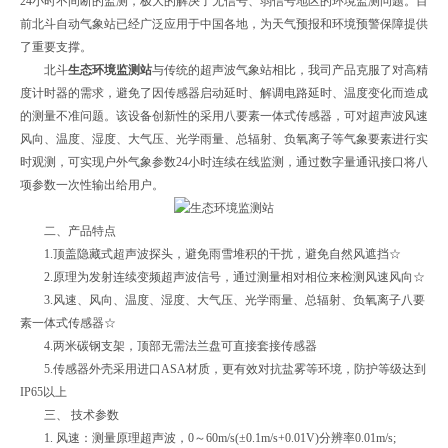
24小时不间断的监测，极大的解决了无信号、弱信号地区的环境监测问题。目
前北斗自动气象站已经广泛应用于中国各地，为天气预报和环境预警保障提供
了重要支撑。
北斗
生态环境监测站
与传统的超声波气象站相比，我司产品克服了对高精
度计时器的需求，避免了因传感器启动延时、解调电路延时、温度变化而造成
的测量不准问题。该设备创新性的采用八要素一体式传感器，可对超声波风速
风向、温度、湿度、大气压、光学雨量、总辐射、负氧离子等气象要素进行实
时观测，可实现户外气象参数24小时连续在线监测，通过数字量通讯接口将八
项参数一次性输出给用户。
二、产品特点
1.顶盖隐藏式超声波探头，避免雨雪堆积的干扰，避免自然风遮挡☆
2.原理为发射连续变频超声波信号，通过测量相对相位来检测风速风向☆
3.风速、风向、温度、湿度、大气压、光学雨量、总辐射、负氧离子八要
素一体式传感器☆
4.两米碳钢支架，顶部无需法兰盘可直接套接传感器
5.传感器外壳采用进口ASA材质，更有效对抗盐雾等环境，防护等级达到
IP65以上
三、 技术参数
1. 风速：测量原理超声波，0～60m/s(±0.1m/s+0.01V)分辨率0.01m/s;