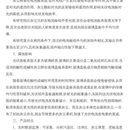
灰尘附着在电池板表面,会对光线产生遮挡,吸收和反射等作用,其中最主要
是对光的遮挡作用。灰尘颗粒对光的反射吸收和遮挡作用,影响光伏电池板对
光的吸收,从而影响光伏发电效率。
有研究指出灰尘沉积在电池板组件受光面,首先会使电池板表面透光率下
降;其次会使部分光线的入射角度发生改变,造成光线在玻璃盖板中不均匀传
播。
有研究显示在相同条件下,清洁的电池板组件与积灰组件相比,其输出功率
要高出至少5%,且积灰量越高,组件输出性能下降越大。
3、腐蚀影响
光伏面板表面大多为玻璃材质,玻璃的主要成分是二氧化硅和石灰石等,当
湿润的酸性或碱性灰尘附在玻璃盖板表面时,玻璃盖板成分物质都能与酸或碱
反应。
随着玻璃在酸性或碱性环境里的时间增长,玻璃表面就会慢慢被侵蚀,从而
在表面形成坑坑洼洼的现象,导致光线在盖板表面形成漫反射,在玻璃中的传播
均匀性受到破坏,光伏组件盖板越粗糙,折射光的能量越小,实际到达光伏电池表
面的能量减小,导致光伏电池发电量减小。并且粗糙的、带有粘合性残留物的
黏滞表面比更光滑的表面更容易积累灰尘。而且灰尘本身也会吸附灰尘,一旦
有了初始灰尘存在,就会导致更多的灰尘累积,加速了光伏电池发电量的衰减。
三、产品特点
1、实时数据监测：可采集、分析污染比、洁净比、灰尘厚度、背板温度