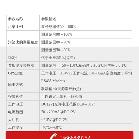
参数名称
参数描述
污染比例
双传感器值50～100%
测量范围90～100%
污染比的测量精度
测量范围80～90%
测量范围50～80%
稳定性
优于全量程1%(每年)
背板温度传感器
测量范围： -50～150℃精确度：±0.2℃分辨率：0.1℃
GPS定位
工作电压：3.3V-5V工作电流：40-80mA定位精度：平均值10
RS485 Modbus
输出方式
联动输出(无源常开触点)
报警阀值
可以设定上限和下限阀值
工作电压
DC12V(允许电压范围DC9～30V)
电流范围
70～200mA @DC12V
大功耗
<2.5W @DC12V
工作温度
-40℃~+60℃
工作湿度
0～90%RH
15666889252