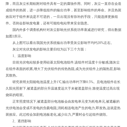
降，而且灰尘长期粘附对组件具有一定的腐蚀作用。同时，灰尘一直存在会造
成组件的热斑，进一步降低组件的输出功率，甚至影响组件的寿命。并且热斑
效应对于组件来说是不可逆的，一旦出现没有弥补的手段，只能选择更换组
件。否则会影响发电量，还有可能给电站带来安全隐患。
国内外多个调查机构针对灰尘影响光伏系统功率衰减进行研究，得出数据
如图1所示。
从上图可以看出我国光伏系统输出功率受灰尘影响平均约20%左右。
灰尘对光伏发电的影响主要归结为以下三个方面：
1、温度影响
目前光伏电站较多使用硅基太阳电池组件,该组件对温度十分敏感,随灰尘
在组件表面的积累,增大了光伏组件的传热热阻,成为光伏组件上的隔热层,影响
其散热。
研究表明太阳能电池温度上升1℃,输出功率约下降0.5%。且电池组件在长
久阳光照射下,被遮盖的部分升温速度远大于未被遮盖部分,致使温度过高出现
烧坏的暗斑。
正常照度情况下,被遮盖部分电池板会由发电单元变为耗电单元,被遮蔽的
光伏电池会变成不发电的负载电阻,消耗相连电池产生的电力,即发热,这就是热
斑效应。此过程会加剧电池板老化,减少出力,严重时会引起组件烧毁。
2、遮挡影响