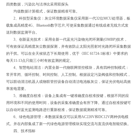
四类数据，污染比与洁净比采用双探头
均值数据计算模式，保证数据精准可靠。
2、科技型采集仪：灰尘环境数据采集仪采用新一代32位MCU处理器，板
载集成高精度4G、Bluetooth数字芯片,可使采集数据通过有线或者无线方式发
送到数据监测平台。
3、创新蓝光技术：采用全新一代蓝光污染物光闭环测量(OMBP)技术，
可有效保证高精度灰尘数据探测，并有效防止太阳光照射对光路闭环采集数据
的干扰。可以在全天候状态下长期使用，优于《IEC 61724-1标准》中要求的
每天11-13点只能三小时有效监测的规定。
4、智慧电站清洁：内置全新一代物联网管控模块，具有四种控制模式：
常开常闭、循环控制、时间控制、人工控制。根据设定污染阀值和控制模式，
可以联动清洁机器人或物联管控设备自动清洁电池板灰尘，保证光伏电站高效
率发电需要。
5、准确度自校准：设备上集成有一键准确度自校准按键，根据不同的应
用环境和不同的使用时间，设备的采集准确度会有所下降。通过自校准按键可
以自动对蓝光监测电路进行重新校准，保证数据观测精准可靠。
6、绿色电源管理：本数据采集仪可以采用AC220V和DC12V两种供电模
式。并在内部集成了新一代绿色电源管理模块实现交流与直流供电智能切换。
四、技术指标