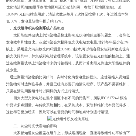
的积灰数据、发电量变化，形成 “积灰 - 清洁 - 效益" 分析报告，帮助运维团队
优化清洁周期(如夏季多雨地区可延长清洁间隔，春秋干燥地区缩短)。某
100MW 光伏电站应用后，清洁次数从每月 2 次降至按需 1 次，年运维成本降
低 30%，发电量较往年提升约 12%。
一、
光伏组件积灰检测系统
产品概述
太阳能组件玻璃上的污染物是快速影响光伏电站的主要问题之一，会降低
发电效率和性价比。灰尘污染会大幅降低光伏电站发电量,估计每年至少在5%
以上。采用蓝光污染物光闭环测量(OMBP)技术,可以很容易安装到新建或现有
的光伏阵列中，并集成到电站管理系统中。该装置安装在光伏板的框架上。通
过连续测量玻璃上污染物带来的传输损耗，从而计算出阳光到达太阳能组件的
减少量。
通过测量污染物的比例(SR)，实时转化为发电量的损失。这使运维人员知道
污染物何时达到临界点，并且已经有必要开始清洗程序。该产品不需要维护，
只需在清洗周围组件时以同样的方式进行清洗。
因为大型光伏电站在整个园区中有不同的污染率，所以IEC 61724-1标准
中要求多点测量。与传统系统相比，在采购成本、安装和维护成本要低得多，
这使得它更加经济，因此可以在需要的时间和地点计划进行清理。
二、灰尘对光伏发电的影响
大家都知道灰尘覆盖在组件上，形成遮挡现象，直接导致组件功率输出下