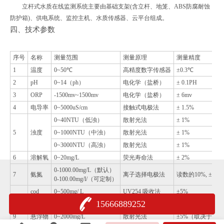
立杆式水质在线监测系统主要由基础支架(含立杆、地笼、ABS防腐耐蚀
防护箱)、供电系统、监控主机、水质传感器、云平台组成。
四、技术参数
序号
名称
测量范围
测量原理
测量精度
1
温度
0~50℃
高精度数字传感器
±0.3℃
2
pH
0~14（ph）
电化学（盐桥）
± 0.1PH
3
ORP
-1500mv~1500mv
电化学（盐桥）
± 6mv
4
电导率
0~5000uS/cm
接触式电极法
± 1.5%
0~40NTU（低浊）
散射光法
± 1%
5
浊度
0~1000NTU（中浊）
散射光法
± 1%
0~3000NTU（高浊）
散射光法
± 1%
6
溶解氧
0~20mg/L
荧光寿命法
± 2%
0-1000.00mg/L（默认）
7
氨氮
离子选择电极法
读数的10%, ±0.5
0-100.00mg/l/（可定制）
cod
0~500mg/ L
UV254 吸收法
±5%
8
15666889252
浊度
0~400NTU
散射光法
± 1%
9
悬浮物
0~2000mg/L
散射光法
±5%（取决于污