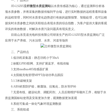
一、
产品简介
JD-LSZ05
立杆微型水质监测站
以水质传感器为核心，通过监测和分析各
项水质参数，并将采集的数据传输到平台端，进行实时数据的远程查看和设备
的远程管理，同时对水质变化趋势进行有效的超限报警、智能处理，也可以根
据实时水质参数之间的关联组合表现水质的综合指数，为客户提供大量的客观
详实的有效数据，对解决水质污染问题具有现实意义。
目前山东竞道光电科技有限公司研发生产的JD-LSZ05型水质监测站广泛
应用于水产养殖、污水治理、水库、河道等场所
二、产品特点
1.低功耗采集器：静态功耗小于50uA
2.标配GPRS联网、支持扩展蓝牙、有线传输
3.支持modbus485传感器扩展
4.太阳能充电管理MPPT自动功率点跟踪
5.1.5米碳钢支架
6.ABS材质防护箱，耐腐蚀、抗氧化，防水等IP66
7.无需布线、建设站房、调配药剂、人员后期维护等额外工序，相较于水
质监测国标站使用及安装更加方便，观测数据更加直观
8.系统可集成一体化气象环境监测数据
三、系统组成