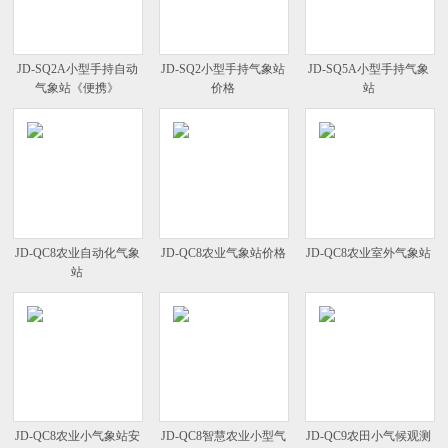
JD-SQ2A小型手持自动
JD-SQ2小型手持气象站
JD-SQ5A小型手持气象
气象站《便携》
价格
站
JD-QC8农业自动化气象
JD-QC8农业气象站价格
JD-QC8农业室外气象站
站
JD-QC8农业小气象站安
JD-QC8智慧农业小型气
JD-QC9农田小气候观测